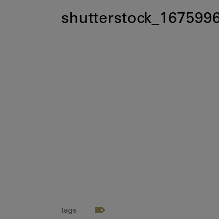
shutterstock_167599
tags