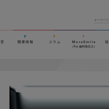
経営
開業情報
コラム
MoreSmile
（For 歯科衛生士）