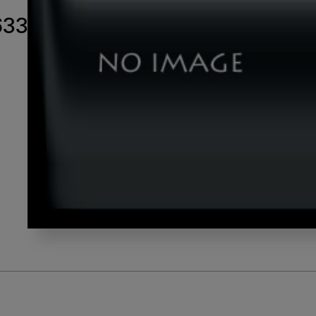
6330
shutterstock_1675996330