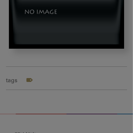
nishi_igazou2
tags