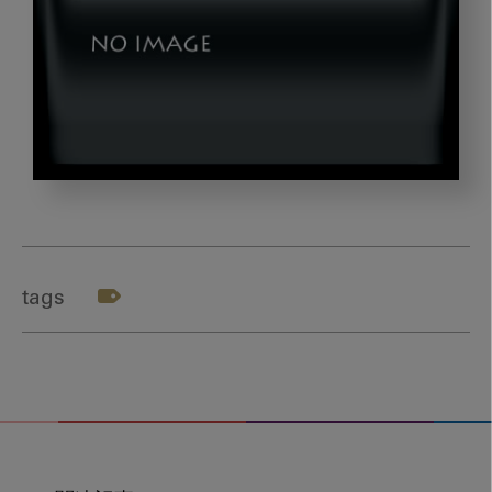
shutterstock_520325641
tags