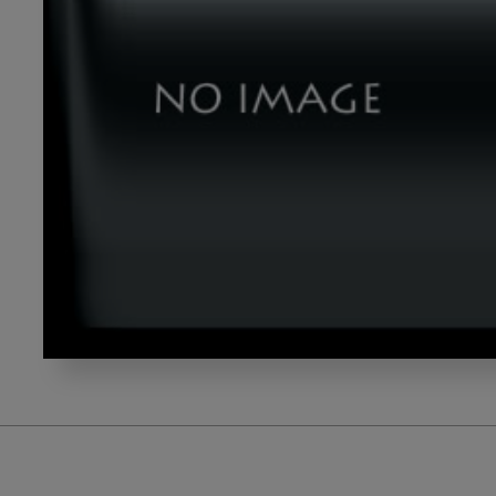
nishi_gazou2