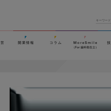
経営
開業情報
コラム
MoreSmile
（For 歯科衛生士）