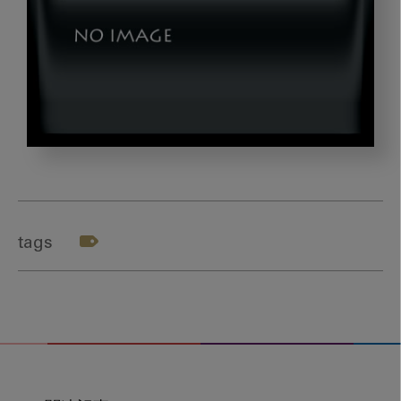
okazaki_gazou4
tags