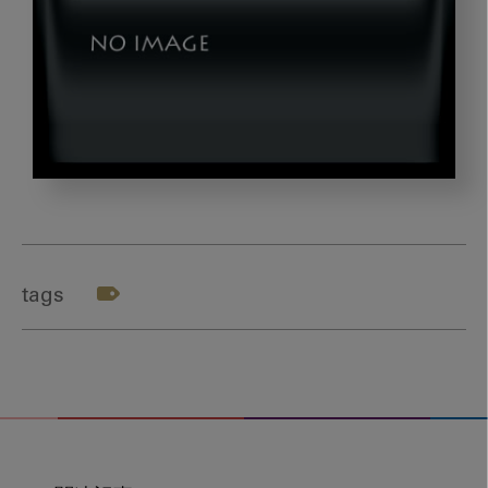
saga_title
tags