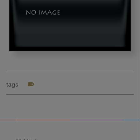
kawazu_title_dld2
tags