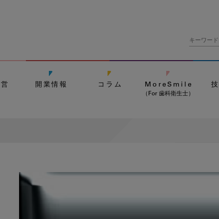
経営
開業情報
コラム
MoreSmile
（For 歯科衛生士）