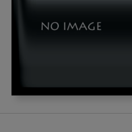
超
音
波
_dld