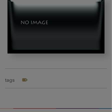
ス
ク
リ
ー
tags
ン
シ
ョ
ッ
ト