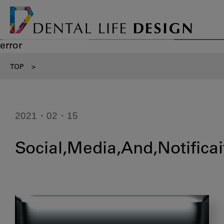
error
TOP
>
2021・02・15
Social,Media,And,Notificai