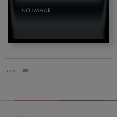
Social,Media,And,Notificaition,Icons.,Social,
tags