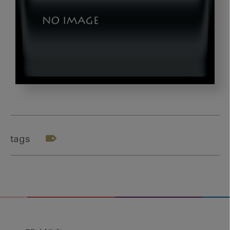
nishi_title
tags