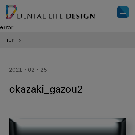
error
TOP
>
2021・02・25
okazaki_gazou2