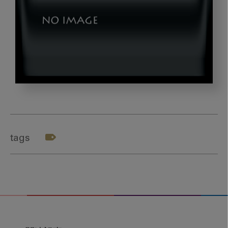
okazaki_gazou2
tags