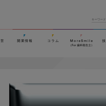
経営
開業情報
コラム
MoreSmile
（For 歯科衛生士）