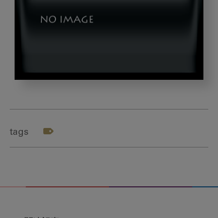
A,Closeup,Of,Dentist,Operating,With,The,Imag
tags