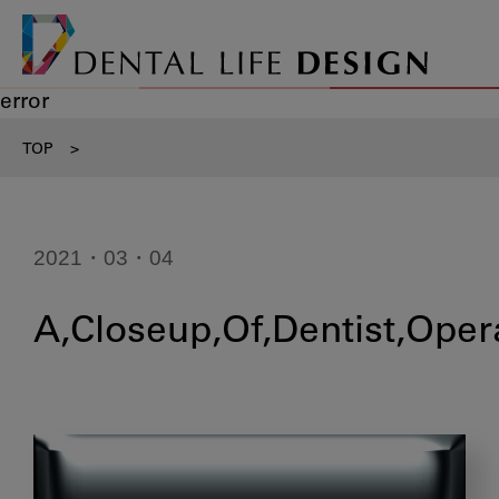
error
TOP
>
2021・03・04
A,Closeup,Of,Dentist,Oper