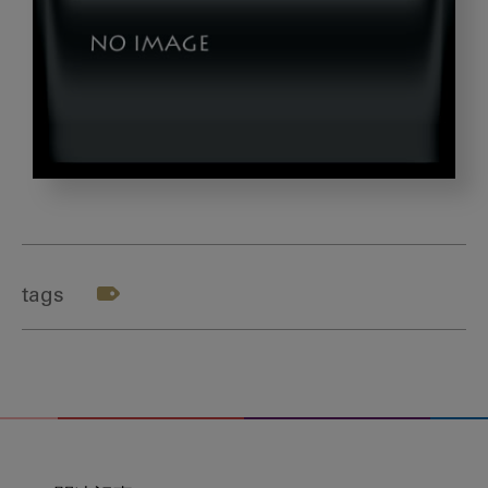
Stethoscope,And,Magnifier,Over,A,Calculator
tags