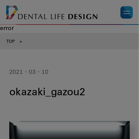
error
TOP
>
2021・03・10
okazaki_gazou2