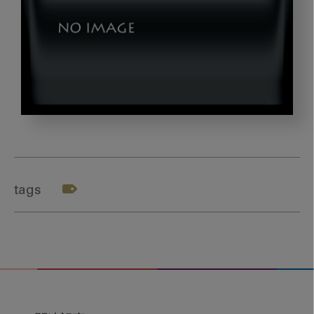
okazaki_gazou2
tags