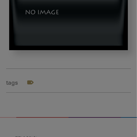
okazaki_gazou5
tags