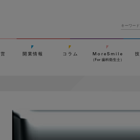
経営
開業情報
コラム
MoreSmile
（For 歯科衛生士）