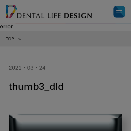
error
TOP
>
2021・03・24
thumb3_dld