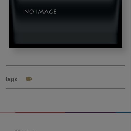
thumb3_dld
tags