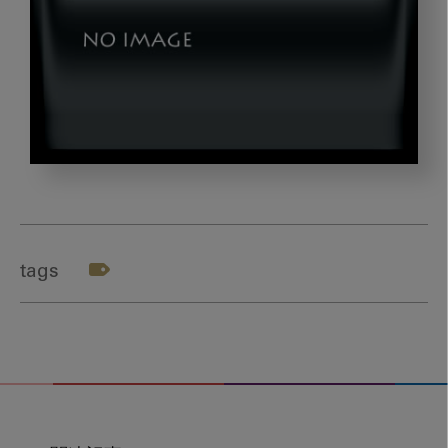
main
tags