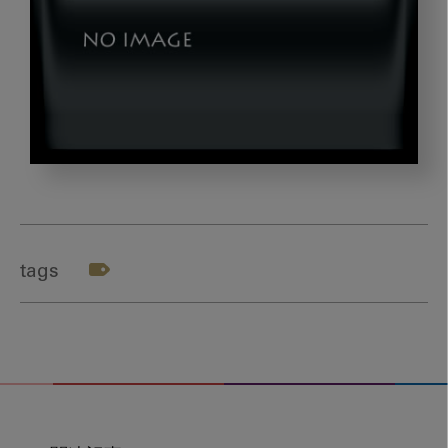
shutterstock_672599977
tags