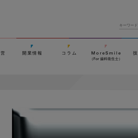
経営
開業情報
コラム
MoreSmile
（For 歯科衛生士）