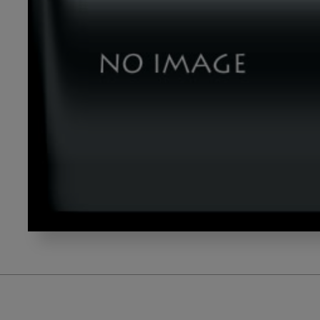
dld_01_thumbnail