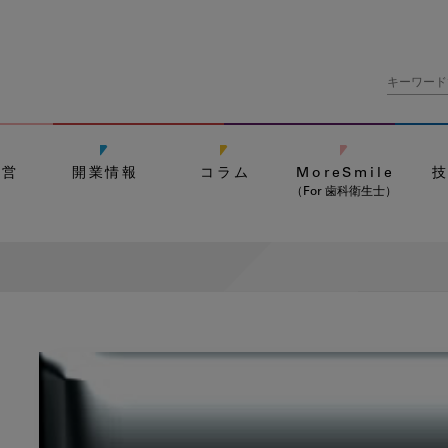
経営
開業情報
コラム
MoreSmile
（For 歯科衛生士）