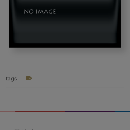
dld_pop_title2
tags