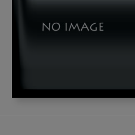
hosoda_gazou2