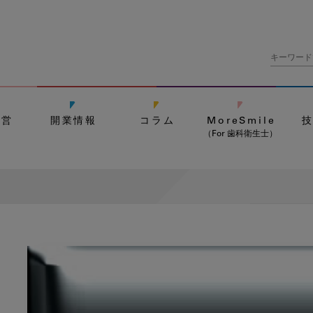
経営
開業情報
コラム
MoreSmile
（For 歯科衛生士）