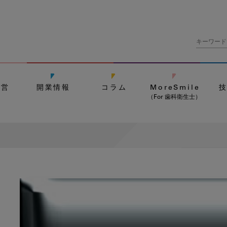
経営
開業情報
コラム
MoreSmile
（For 歯科衛生士）