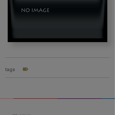
2017_tkds006
tags