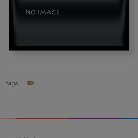
2017_tkds04
tags