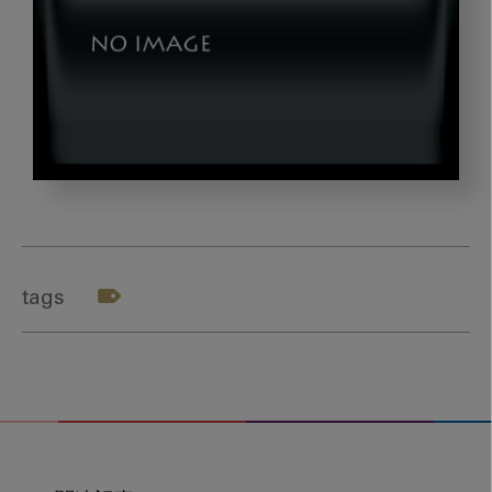
2017_tkds07
tags