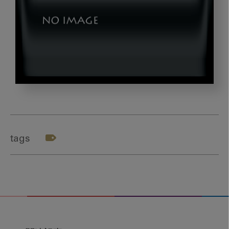
hosoda_title3
tags