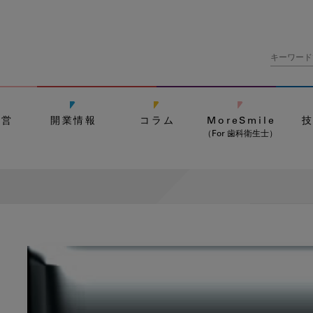
経営
開業情報
コラム
MoreSmile
（For 歯科衛生士）