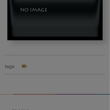
pic_1
tags