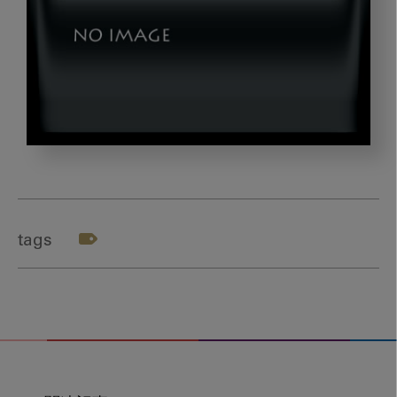
kojima_title
tags