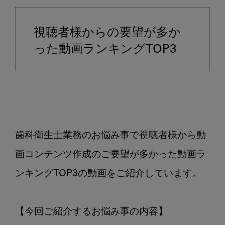
者
様
視聴者様からの要望が多か
か
ら
った動画ランキングTOP3
の
要
望
が
多
か
歯科衛生士業務のお悩み事で視聴者様から動
っ
た
画コンテンツ作成のご要望が多かった動画ラ
動
ンキングTOP3の動画をご紹介しています。

画
ラ
ン
【今回ご紹介するお悩み事の内容】

キ