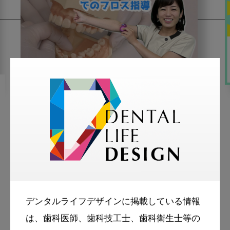
2021・8・30
MoreSmile
指巻き法でのフロス指導や、
臼歯の歯間ブラシの指導を上
手くする方法を教えて下さい
More Smile
お悩み相談室
デンタルライフデザインに掲載している情報
は、歯科医師、歯科技工士、歯科衛生士等の
スマイル＋アーカイブ