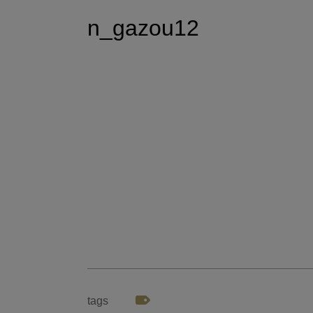
n_gazou12
tags