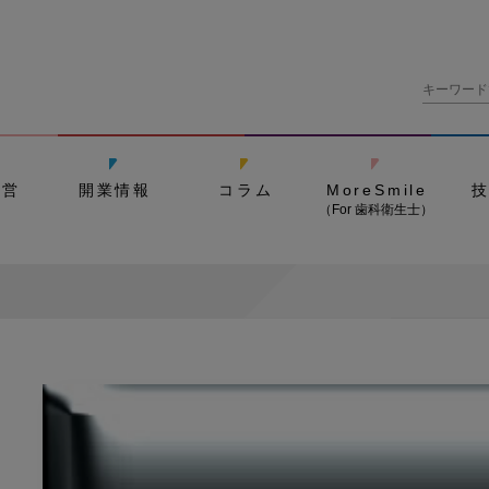
経営
開業情報
コラム
MoreSmile
（For 歯科衛生士）