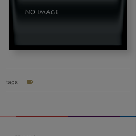
n_gazou16
tags