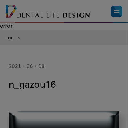
error
TOP
>
2021・06・08
n_gazou16