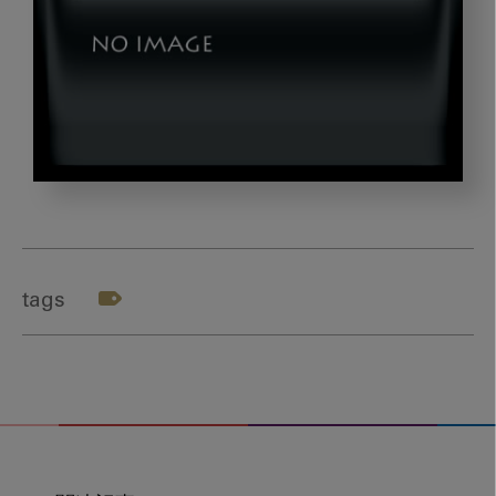
okazaki_gazou3
tags