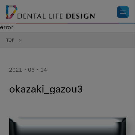
error
TOP
>
2021・06・14
okazaki_gazou3