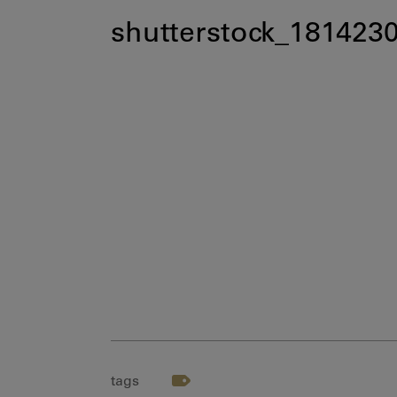
shutterstock_181423
tags