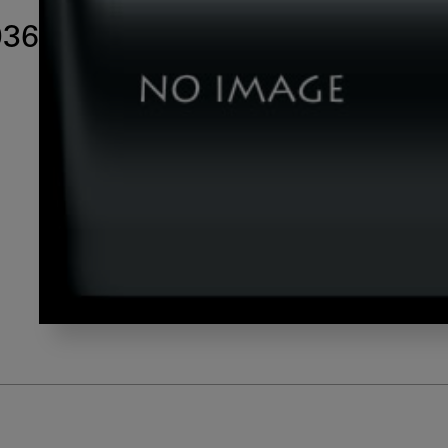
0364
shutterstock_1814230364