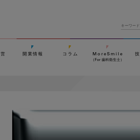
経営
開業情報
コラム
MoreSmile
（For 歯科衛生士）