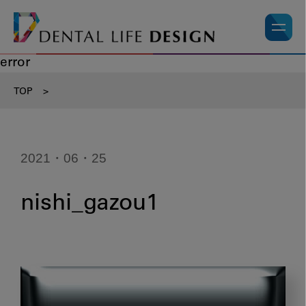
error
TOP
>
2021・06・25
nishi_gazou1