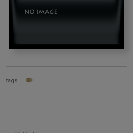
nishi_gazou1
tags