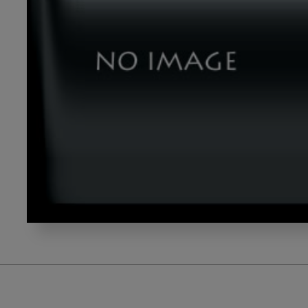
himeno_gazou3