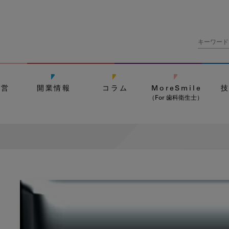
経営
開業情報
コラム
MoreSmile
（For 歯科衛生士）