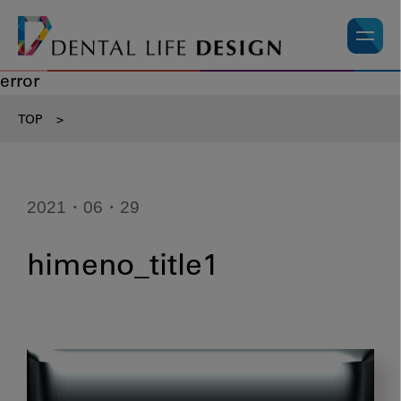
error
TOP
>
2021・06・29
himeno_title1