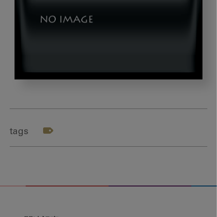
himeno_title1
tags