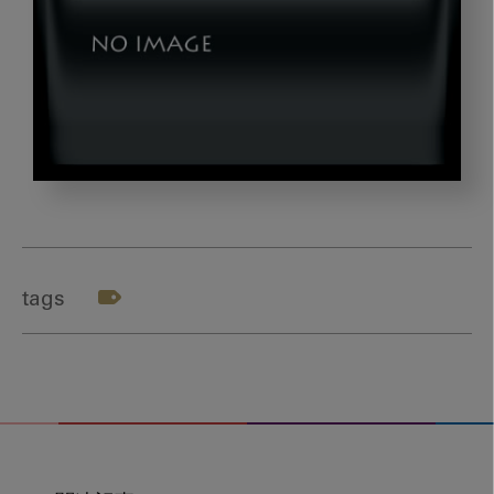
okazaki_gazou3
tags