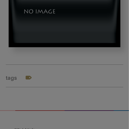
tek_thumb_dld02
tags