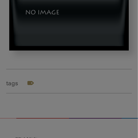
houmon_gazou1
tags