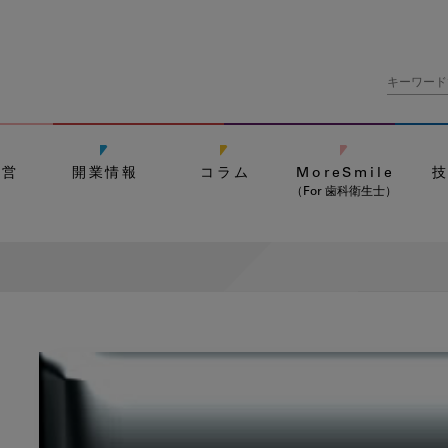
経営
開業情報
コラム
MoreSmile
（For 歯科衛生士）