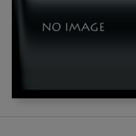
nishi_gazou2