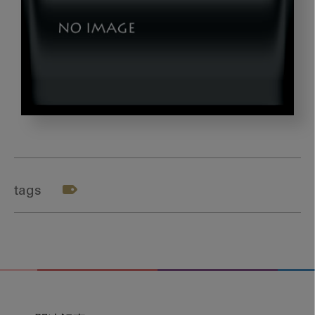
komuro_gazou01
tags