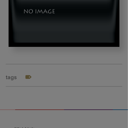
dld_ohashi_thumb_05
tags