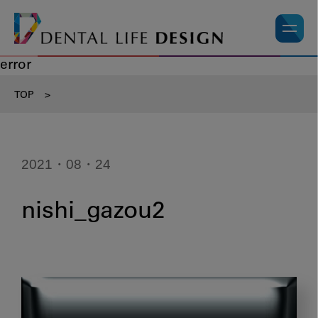
error
TOP
>
2021・08・24
nishi_gazou2