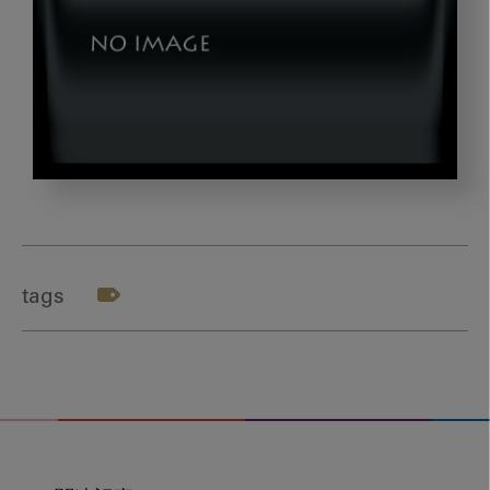
nishi_gazou2
tags