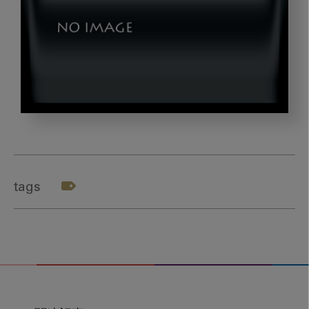
202109_book3
tags