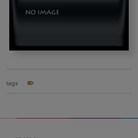
Professional,Male,Dentist,In,White,Coat,At,W
tags