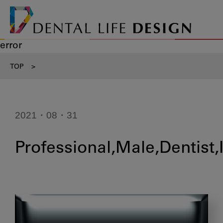
error
TOP
>
2021・08・31
Professional,Male,Dentist